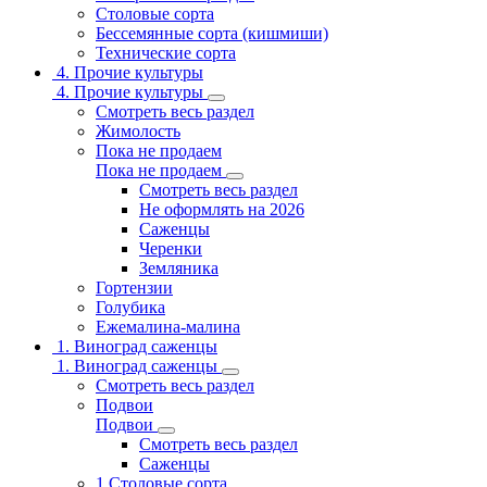
Столовые сорта
Бессемянные сорта (кишмиши)
Технические сорта
4. Прочие культуры
4. Прочие культуры
Смотреть весь раздел
Жимолость
Пока не продаем
Пока не продаем
Смотреть весь раздел
Не оформлять на 2026
Саженцы
Черенки
Земляника
Гортензии
Голубика
Ежемалина-малина
1. Виноград саженцы
1. Виноград саженцы
Смотреть весь раздел
Подвои
Подвои
Смотреть весь раздел
Саженцы
1.Столовые сорта